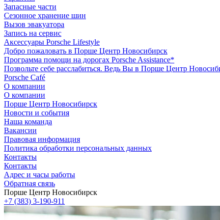
Запасные части
Сезонное хранение шин
Вызов эвакуатора
Запись на сервис
Аксессуары Porsche Lifestyle
Добро пожаловать в Порше Центр Новосибирск
Программа помощи на дорогах Porsche Assistance*
Позвольте себе расслабиться. Ведь Вы в Порше Центр Новосиб
Porsche Café
О компании
О компании
Порше Центр Новосибирск
Новости и события
Наша команда
Вакансии
Правовая информация
Политика обработки персональных данных
Контакты
Контакты
Адрес и часы работы
Обратная связь
Порше Центр Новосибирск
+7 (383) 3-190-911