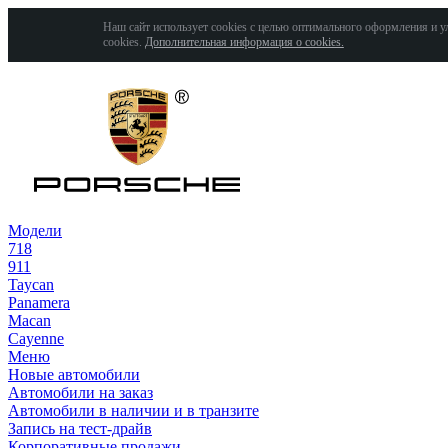
Наш сайт использует cookies с целью оптимального оформления и у
cookies.
Дополнительная информация о cookies.
Модели
718
911
Taycan
Panamera
Macan
Cayenne
Меню
Новые автомобили
Автомобили на заказ
Автомобили в наличии и в транзите
Запись на тест-драйв
Корпоративные продажи