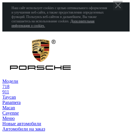
Наш сайт использует cookies с целью оптимального оформления
и улучшения веб-сайта, а также предоставления определенных
функций. Пользуясь веб-сайтом в дальнейшем, Вы также
соглашаетесь на использование cookies.
Дополнительная
информация о cookies.
Модели
718
911
Taycan
Panamera
Macan
Cayenne
Меню
Новые автомобили
Автомобили на заказ