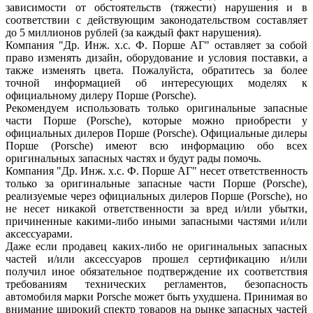
зависимости от обстоятельств (тяжести) нарушения и в
соответствии с действующим законодательством составляет
до 5 миллионов рублей (за каждый факт нарушения).
Компания "Др. Инж. х.с. Ф. Порше АГ" оставляет за собой
право изменять дизайн, оборудование и условия поставки, а
также изменять цвета. Пожалуйста, обратитесь за более
точной информацией об интересующих моделях к
официальному дилеру Порше (Porsche).
Рекомендуем использовать только оригинальные запасные
части Порше (Porsche), которые можно приобрести у
официальных дилеров Порше (Porsche). Официальные дилеры
Порше (Porsche) имеют всю информацию обо всех
оригинальных запасных частях и будут рады помочь.
Компания "Др. Инж. х.с. Ф. Порше АГ" несет ответственность
только за оригинальные запасные части Порше (Porsche),
реализуемые через официальных дилеров Порше (Porsche), но
не несет никакой ответственности за вред и/или убытки,
причиненные какими-либо иными запасными частями и/или
аксессуарами.
Даже если продавец каких-либо не оригинальных запасных
частей и/или аксессуаров прошел сертификацию и/или
получил иное обязательное подтверждение их соответствия
требованиям технических регламентов, безопасность
автомобиля марки Porsche может быть ухудшена. Принимая во
внимание широкий спектр товаров на рынке запасных частей