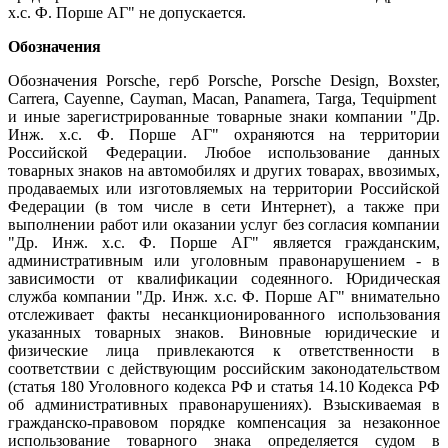
х.с. Ф. Порше АГ" не допускается.
Обозначения
Обозначения Porsche, герб Porsche, Porsche Design, Boxster,
Carrera, Cayenne, Cayman, Macan, Panamera, Targa, Tequipment
и иные зарегистрированные товарные знаки компании "Др.
Инж. х.с. Ф. Порше АГ" охраняются на территории
Российской Федерации. Любое использование данных
товарных знаков на автомобилях и других товарах, ввозимых,
продаваемых или изготовляемых на территории Российской
Федерации (в том числе в сети Интернет), а также при
выполнении работ или оказании услуг без согласия компании
"Др. Инж. х.с. Ф. Порше АГ" является гражданским,
административным или уголовным правонарушением - в
зависимости от квалификации содеянного. Юридическая
служба компании "Др. Инж. х.с. Ф. Порше АГ" внимательно
отслеживает факты несанкционированного использования
указанных товарных знаков. Виновные юридические и
физические лица привлекаются к ответственности в
соответствии с действующим российским законодательством
(статья 180 Уголовного кодекса РФ и статья 14.10 Кодекса РФ
об административных правонарушениях). Взыскиваемая в
гражданско-правовом порядке компенсация за незаконное
использование товарного знака определяется судом в