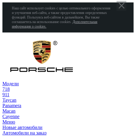
Наш сайт использует cookies с целью оптимального оформления
и улучшения веб-сайта, а также предоставления определенных
функций. Пользуясь веб-сайтом в дальнейшем, Вы также
соглашаетесь на использование cookies.
Дополнительная
информация о cookies.
Модели
718
911
Taycan
Panamera
Macan
Cayenne
Меню
Новые автомобили
Автомобили на заказ