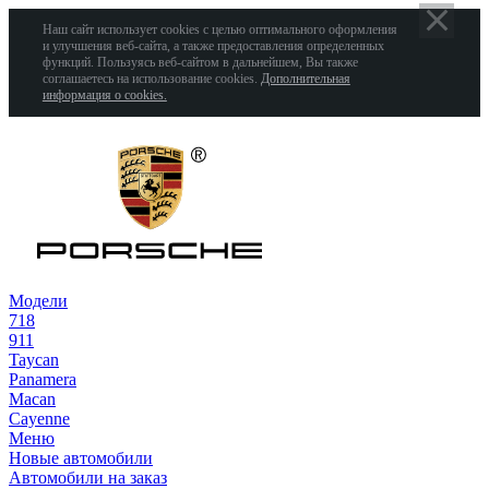
Наш сайт использует cookies с целью оптимального оформления
и улучшения веб-сайта, а также предоставления определенных
функций. Пользуясь веб-сайтом в дальнейшем, Вы также
соглашаетесь на использование cookies.
Дополнительная
информация о cookies.
Модели
718
911
Taycan
Panamera
Macan
Cayenne
Меню
Новые автомобили
Автомобили на заказ