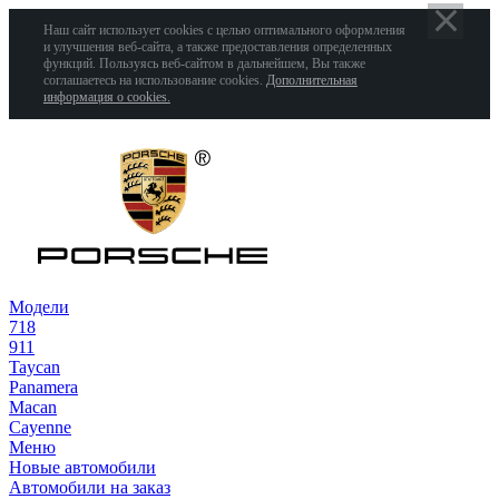
Наш сайт использует cookies с целью оптимального оформления
и улучшения веб-сайта, а также предоставления определенных
функций. Пользуясь веб-сайтом в дальнейшем, Вы также
соглашаетесь на использование cookies.
Дополнительная
информация о cookies.
Модели
718
911
Taycan
Panamera
Macan
Cayenne
Меню
Новые автомобили
Автомобили на заказ