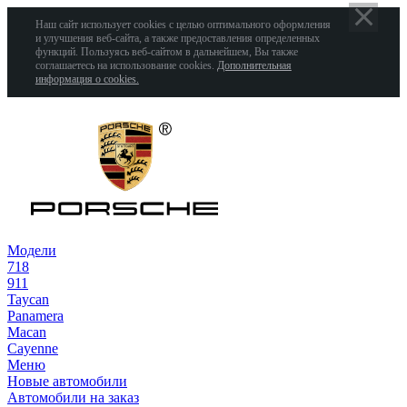
Наш сайт использует cookies с целью оптимального оформления
и улучшения веб-сайта, а также предоставления определенных
функций. Пользуясь веб-сайтом в дальнейшем, Вы также
соглашаетесь на использование cookies.
Дополнительная
информация о cookies.
Модели
718
911
Taycan
Panamera
Macan
Cayenne
Меню
Новые автомобили
Автомобили на заказ