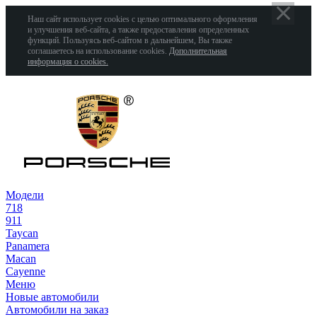
Наш сайт использует cookies с целью оптимального оформления
и улучшения веб-сайта, а также предоставления определенных
функций. Пользуясь веб-сайтом в дальнейшем, Вы также
соглашаетесь на использование cookies.
Дополнительная
информация о cookies.
Модели
718
911
Taycan
Panamera
Macan
Cayenne
Меню
Новые автомобили
Автомобили на заказ