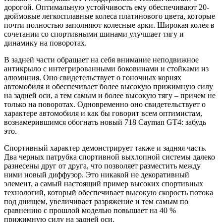
дорогой. Оптимальную устойчивость ему обеспечивают 20-
дюймовые легкосплавные колеса платинового цвета, которые
почти полностью заполняют колесные арки. Широкая колея в
сочетании со спортивными шинами улучшает тягу и
динамику на поворотах.
В задней части обращает на себя внимание неподвижное
антикрыло с интегрированными боковинами и стойками из
алюминия. Оно свидетельствует о гоночных корнях
автомобиля и обеспечивает более высокую прижимную силу
на задней оси, а тем самым и более высокую тягу – причем не
только на поворотах. Одновременно оно свидетельствует о
характере автомобиля и как бы говорит всем оптимистам,
вознамерившимся обогнать новый 718
Cayman
GT4: забудь
это.
Спортивный характер демонстрирует также и задняя часть.
Два черных патрубка спортивной выхлопной системы далеко
разнесены друг от друга, что позволяет разместить между
ними новый диффузор. Это никакой не декоративный
элемент, а самый настоящий пример высоких спортивных
технологий, который обеспечивает высокую скорость потока
под днищем, увеличивает разряжение и тем самым по
сравнению с прошлой моделью повышает на 40 %
прижимную силу на задней оси.