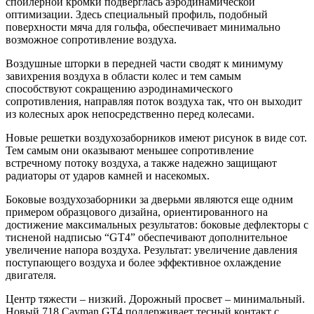
спойлерной кромки подверглась аэродинамической
оптимизации. Здесь специальный профиль, подобный
поверхности мяча для гольфа, обеспечивает минимально
возможное сопротивление воздуха.
Воздушные шторки в передней части сводят к минимуму
завихрения воздуха в области колес и тем самым
способствуют сокращению аэродинамического
сопротивления, направляя поток воздуха так, что он выходит
из колесных арок непосредственно перед колесами.
Новые решетки воздухозаборников имеют рисунок в виде сот.
Тем самым они оказывают меньшее сопротивление
встречному потоку воздуха, а также надежно защищают
радиаторы от ударов камней и насекомых.
Боковые воздухозаборники за дверьми являются еще одним
примером образцового дизайна, ориентированного на
достижение максимальных результатов: боковые дефлекторы с
тисненой надписью “GT4” обеспечивают дополнительное
увеличение напора воздуха. Результат: увеличение давления
поступающего воздуха и более эффективное охлаждение
двигателя.
Центр тяжести – низкий. Дорожный просвет – минимальный.
Новый 718
Cayman
GT4 поддерживает тесный контакт с