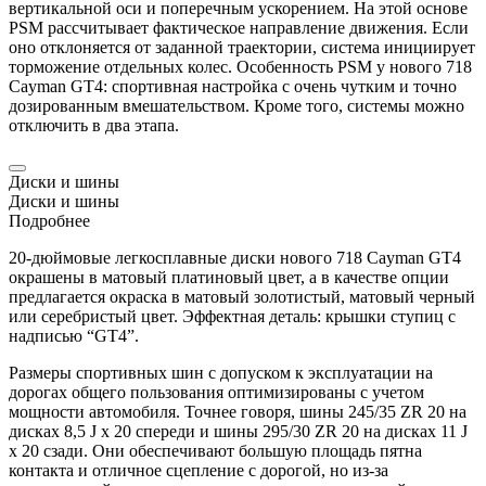
вертикальной оси и поперечным ускорением. На этой основе
PSM рассчитывает фактическое направление движения. Если
оно отклоняется от заданной траектории, система инициирует
торможение отдельных колес. Особенность PSM у нового 718
Cayman
GT4: спортивная настройка с очень чутким и точно
дозированным вмешательством. Кроме того, системы можно
отключить в два этапа.
Диски и шины
Диски и шины
Подробнее
20-дюймовые легкосплавные диски нового 718
Cayman
GT4
окрашены в матовый платиновый цвет, а в качестве опции
предлагается окраска в матовый золотистый, матовый черный
или серебристый цвет. Эффектная деталь: крышки ступиц с
надписью “GT4”.
Размеры спортивных шин с допуском к эксплуатации на
дорогах общего пользования оптимизированы с учетом
мощности автомобиля. Точнее говоря, шины 245/35 ZR 20 на
дисках 8,5 J x 20 спереди и шины 295/30 ZR 20 на дисках 11 J
x 20 сзади. Они обеспечивают большую площадь пятна
контакта и отличное сцепление с дорогой, но из-за