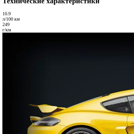
Технические характеристики
10.9
л/100 км
249
г/км