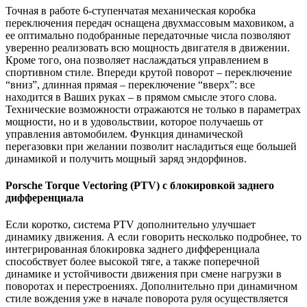
Точная в работе 6-ступенчатая механическая коробка
переключения передач оснащена двухмассовым маховиком, а
ее оптимально подобранные передаточные числа позволяют
уверенно реализовать всю мощность двигателя в движении.
Кроме того, она позволяет наслаждаться управлением в
спортивном стиле. Впереди крутой поворот – переключение
“вниз”, длинная прямая – переключение “вверх”: все
находится в Ваших руках – в прямом смысле этого слова.
Технические возможности отражаются не только в параметрах
мощности, но и в удовольствии, которое получаешь от
управления автомобилем. Функция динамической
перегазовки при желании позволит насладиться еще большей
динамикой и получить мощный заряд эндорфинов.
Porsche
Torque Vectoring (PTV) с блокировкой заднего
дифференциала
Если коротко, система PTV дополнительно улучшает
динамику движения. А если говорить несколько подробнее, то
интегрированная блокировка заднего дифференциала
способствует более высокой тяге, а также поперечной
динамике и устойчивости движения при смене нагрузки в
поворотах и перестроениях. Дополнительно при динамичном
стиле вождения уже в начале поворота руля осуществляется