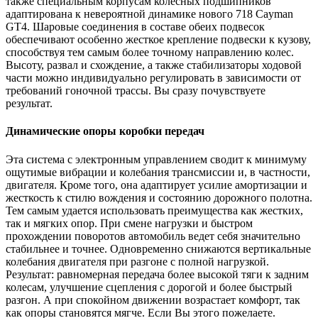
также специальным корпусам колесных подшипников
адаптирована к невероятной динамике нового 718
Cayman
GT4. Шаровые соединения в составе обеих подвесок
обеспечивают особенно жесткое крепление подвески к кузову,
способствуя тем самым более точному направлению колес.
Высоту, развал и схождение, а также стабилизаторы ходовой
части можно индивидуально регулировать в зависимости от
требований гоночной трассы. Вы сразу почувствуете
результат.
Динамические опоры коробки передач
Эта система с электронным управлением сводит к минимуму
ощутимые вибрации и колебания трансмиссии и, в частности,
двигателя. Кроме того, она адаптирует усилие амортизации и
жесткость к стилю вождения и состоянию дорожного полотна.
Тем самым удается использовать преимущества как жестких,
так и мягких опор. При смене нагрузки и быстром
прохождении поворотов автомобиль ведет себя значительно
стабильнее и точнее. Одновременно снижаются вертикальные
колебания двигателя при разгоне с полной нагрузкой.
Результат: равномерная передача более высокой тяги к задним
колесам, улучшение сцепления с дорогой и более быстрый
разгон. А при спокойном движении возрастает комфорт, так
как опоры становятся мягче. Если Вы этого пожелаете.