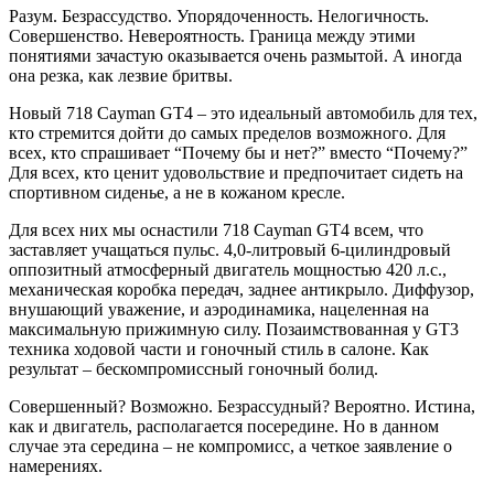
Разум. Безрассудство. Упорядоченность. Нелогичность.
Совершенство. Невероятность. Граница между этими
понятиями зачастую оказывается очень размытой. А иногда
она резка, как лезвие бритвы.
Новый 718
Cayman
GT4 – это идеальный автомобиль для тех,
кто стремится дойти до самых пределов возможного. Для
всех, кто спрашивает “Почему бы и нет?” вместо “Почему?”
Для всех, кто ценит удовольствие и предпочитает сидеть на
спортивном сиденье, а не в кожаном кресле.
Для всех них мы оснастили 718
Cayman
GT4 всем, что
заставляет учащаться пульс. 4,0-литровый 6-цилиндровый
оппозитный атмосферный двигатель мощностью 420 л.с.,
механическая коробка передач, заднее антикрыло. Диффузор,
внушающий уважение, и аэродинамика, нацеленная на
максимальную прижимную силу. Позаимствованная у GT3
техника ходовой части и гоночный стиль в салоне. Как
результат – бескомпромиссный гоночный болид.
Совершенный? Возможно. Безрассудный? Вероятно. Истина,
как и двигатель, располагается посередине. Но в данном
случае эта середина – не компромисс, а четкое заявление о
намерениях.