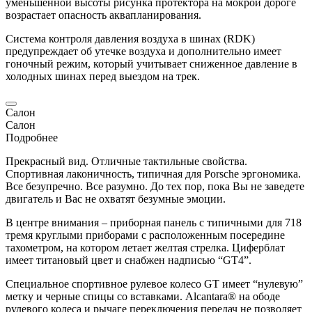
уменьшенной высоты рисунка протектора на мокрой дороге
возрастает опасность аквапланирования.
Система контроля давления воздуха в шинах (RDK)
предупреждает об утечке воздуха и дополнительно имеет
гоночный режим, который учитывает сниженное давление в
холодных шинах перед выездом на трек.
Салон
Салон
Подробнее
Прекрасный вид. Отличные тактильные свойства.
Спортивная лаконичность, типичная для
Porsche
эргономика.
Все безупречно. Все разумно. До тех пор, пока Вы не заведете
двигатель и Вас не охватят безумные эмоции.
В центре внимания – приборная панель с типичными для 718
тремя круглыми приборами с расположенным посередине
тахометром, на котором летает желтая стрелка. Циферблат
имеет титановый цвет и снабжен надписью “GT4”.
Специальное спортивное рулевое колесо GT имеет “нулевую”
метку и черные спицы со вставками. Alcantara® на ободе
рулевого колеса и рычаге переключения передач не позволяет