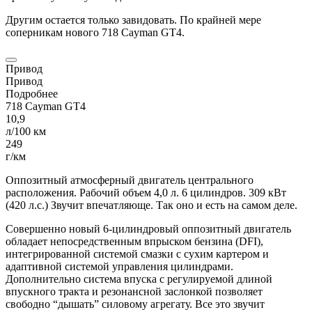
Другим остается только завидовать. По крайней мере
соперникам нового 718
Cayman
GT4.
Привод
Привод
Подробнее
718
Cayman
GT4
10,9
л/100 км
249
г/км
Оппозитный атмосферный двигатель центрального
расположения. Рабочий объем 4,0 л. 6 цилиндров. 309 кВт
(420 л.с.) Звучит впечатляюще. Так оно и есть на самом деле.
Совершенно новый 6-цилиндровый оппозитный двигатель
обладает непосредственным впрыском бензина (DFI),
интегрированной системой смазки с сухим картером и
адаптивной системой управления цилиндрами.
Дополнительно система впуска с регулируемой длиной
впускного тракта и резонансной заслонкой позволяет
свободно “дышать” силовому агрегату. Все это звучит