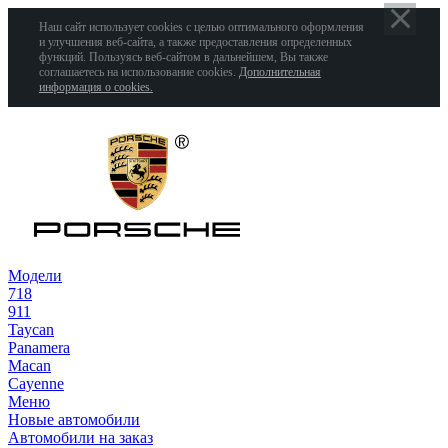
Наш сайт использует cookies с целью оптимального оформления
и улучшения веб-сайта, а также предоставления определенных
функций. Пользуясь веб-сайтом в дальнейшем, Вы также
соглашаетесь на использование cookies.
Дополнительная
информация о cookies.
Модели
718
911
Taycan
Panamera
Macan
Cayenne
Меню
Новые автомобили
Автомобили на заказ