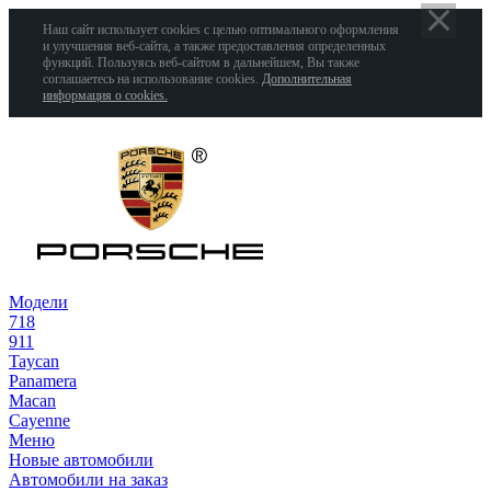
Наш сайт использует cookies с целью оптимального оформления
и улучшения веб-сайта, а также предоставления определенных
функций. Пользуясь веб-сайтом в дальнейшем, Вы также
соглашаетесь на использование cookies.
Дополнительная
информация о cookies.
Модели
718
911
Taycan
Panamera
Macan
Cayenne
Меню
Новые автомобили
Автомобили на заказ