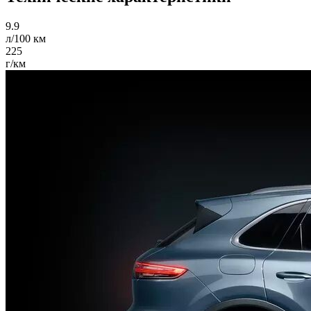
9.9
л/100 км
225
г/км