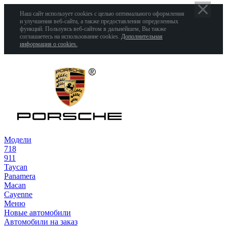
Наш сайт использует cookies с целью оптимального оформления
и улучшения веб-сайта, а также предоставления определенных
функций. Пользуясь веб-сайтом в дальнейшем, Вы также
соглашаетесь на использование cookies.
Дополнительная
информация о cookies.
Модели
718
911
Taycan
Panamera
Macan
Cayenne
Меню
Новые автомобили
Автомобили на заказ