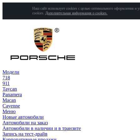
Наш сайт использует cookies с целью оптимального оформления и у
cookies.
Дополнительная информация о cookies.
Модели
718
911
Taycan
Panamera
Macan
Cayenne
Меню
Новые автомобили
Автомобили на заказ
Автомобили в наличии и в транзите
Запись на тест-драйв
Корпоративные продажи