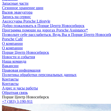
Запасные части
Сезонное хранение шин
Вызов эвакуатора
Запись на сервис
Аксессуары Porsche Lifestyle
Добро пожаловать в Порше Центр Новосибирск
Программа помощи на дорогах Porsche Assistance*
Позвольте себе расслабиться. Ведь Вы в Порше Центр Новосиб
Porsche Café
О компании
О компании
Порше Центр Новосибирск
Новости и события
Наша команда
Вакансии
Правовая информация
Политика обработки персональных данных
Контакты
Контакты
Адрес и часы работы
Обратная связь
Порше Центр Новосибирск
+7 (383) 3-190-911