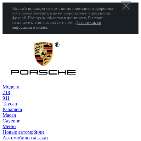
Наш сайт использует cookies с целью оптимального оформления
и улучшения веб-сайта, а также предоставления определенных
функций. Пользуясь веб-сайтом в дальнейшем, Вы также
соглашаетесь на использование cookies.
Дополнительная
информация о cookies.
Модели
718
911
Taycan
Panamera
Macan
Cayenne
Меню
Новые автомобили
Автомобили на заказ