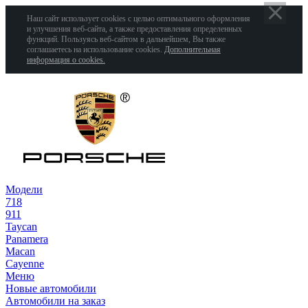
Наш сайт использует cookies с целью оптимального оформления
и улучшения веб-сайта, а также предоставления определенных
функций. Пользуясь веб-сайтом в дальнейшем, Вы также
соглашаетесь на использование cookies.
Дополнительная
информация о cookies.
Модели
718
911
Taycan
Panamera
Macan
Cayenne
Меню
Новые автомобили
Автомобили на заказ